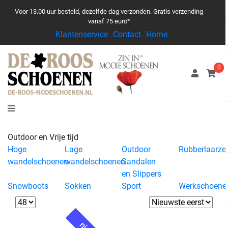
Voor 13.00 uur besteld, dezelfde dag verzonden. Gratis verzending
vanaf 75 euro*
Klantenservice
Contact
Home
0
Outdoor en Vrije tijd
Hoge
Lage
Outdoor
Rubberlaarze
wandelschoenen
wandelschoenen
Sandalen
en Slippers
Snowboots
Sokken
Sport
Werkschoene