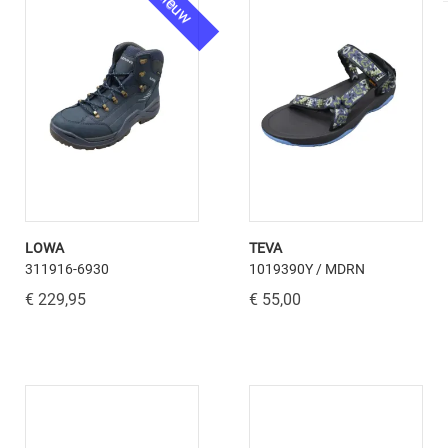
nieuw
LOWA
TEVA
311916-6930
1019390Y / MDRN
€ 229,95
€ 55,00