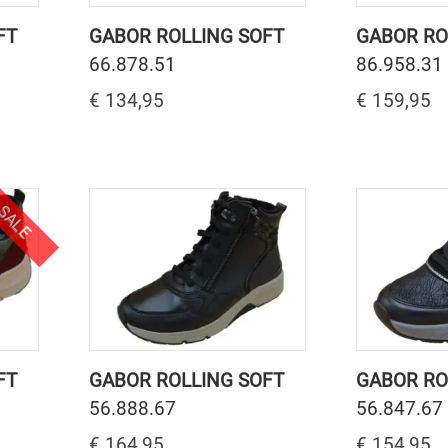
FT
GABOR ROLLING SOFT
GABOR RO
66.878.51
86.958.31
€ 134,95
€ 159,95
SALE
FT
GABOR ROLLING SOFT
GABOR RO
56.888.67
56.847.67
€ 164,95
€ 154,95