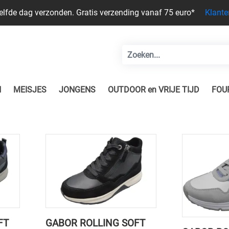
zelfde dag verzonden. Gratis verzending vanaf 75 euro*
Klante
N
MEISJES
JONGENS
OUTDOOR en VRIJE TIJD
FOU
FT
GABOR ROLLING SOFT