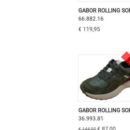
GABOR ROLLING SO
66.882.16
€ 119,95
GABOR ROLLING SO
36.993.81
€ 87,00
€ 144,95