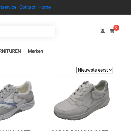
nservice
Contact
Home
0
RNITUREN
Merken