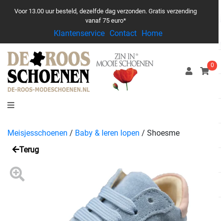
Voor 13.00 uur besteld, dezelfde dag verzonden. Gratis verzending
vanaf 75 euro*
Klantenservice
Contact
Home
0
Meisjesschoenen
/
Baby & leren lopen
/
Shoesme
Terug