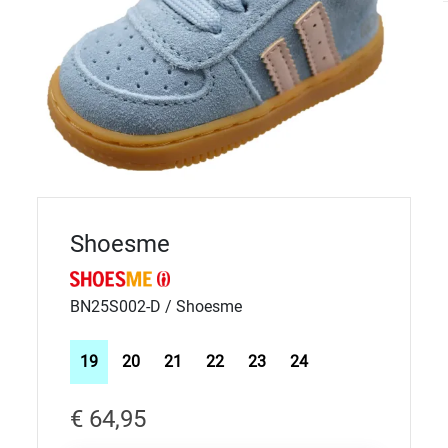
Shoesme
BN25S002-D / Shoesme
19
20
21
22
23
24
€ 64,95